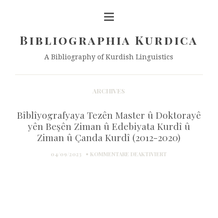
Bibliographia Kurdica
A Bibliography of Kurdish Linguistics
ARCHIVES
Bîblîyografyaya Tezên Master û Doktorayê
yên Beşên Ziman û Edebiyata Kurdî û
Ziman û Çanda Kurdî (2012-2020)
FÜR
04/09/2023
KOMMENTARE DEAKTIVIERT
BÎBLÎYOGRAFYAYA
TEZÊN
MASTER
Û
DOKTORAYÊ
YÊN