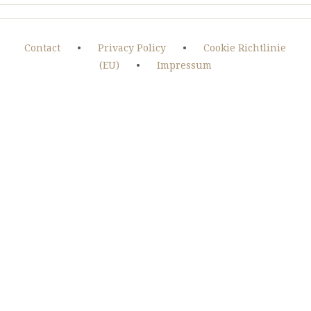
BEŞÊN
ZIMAN
Û
EDEBIYATA
Contact
•
Privacy Policy
•
Cookie Richtlinie
KURDÎ
(EU)
•
Impressum
Û
ZIMAN
Û
ÇANDA
KURDÎ
(2012-
2020)