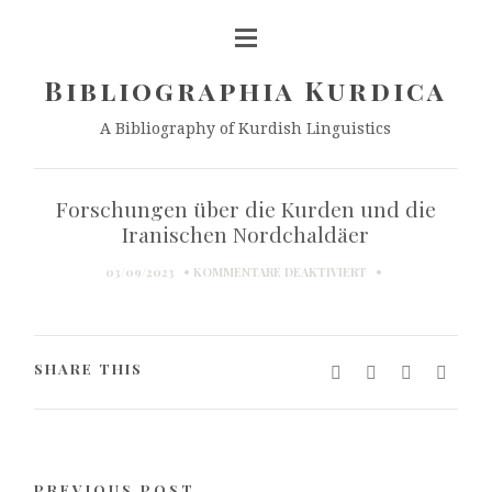
Bibliographia Kurdica
A Bibliography of Kurdish Linguistics
Forschungen über die Kurden und die
Iranischen Nordchaldäer
FÜR
03/09/2023
KOMMENTARE DEAKTIVIERT
FORSCHUNGEN
ÜBER
DIE
KURDEN
SHARE THIS
UND
DIE
IRANISCHEN
NORDCHALDÄER
PREVIOUS POST